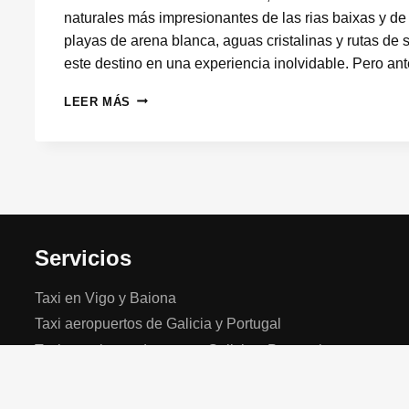
naturales más impresionantes de las rias baixas y d
playas de arena blanca, aguas cristalinas y rutas de
este destino en una experiencia inolvidable. Pero a
CÓMO
LEER MÁS
LLEGAR
A
LAS
ISLAS
CÍES
DESDE
SANTIAGO
Servicios
Taxi en Vigo y Baiona
Taxi aeropuertos de Galicia y Portugal
Taxi estaciones de tren en Galicia y Portugal
Taxi estaciones autobuses en Galicia y Portugal
Tours turísticos en Galicia y Portugal