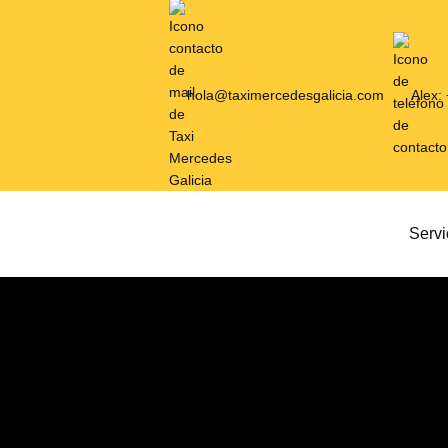
hola@taximercedesgalicia.com
Alex:
Servi