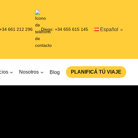
 +34 661 212 296
Diego: +34 655 615 145
Español
cios
Nosotros
Blog
PLANIFICÁ TÚ VIAJE