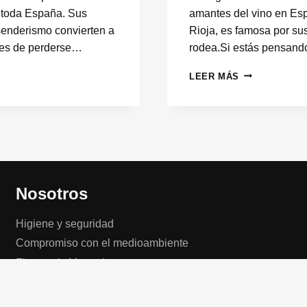
e toda España. Sus
amantes del vino en Esp
 senderismo convierten a
Rioja, es famosa por sus
ntes de perderse…
rodea.Si estás pensand
¿CÓMO
LEER MÁS
IR
A
LA
BODEGA
RAMÓN
BILBAO?
Nosotros
Higiene y seguridad
Compromiso con el medioambiente
Flota taxis Mercedes
Blog