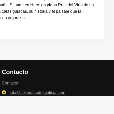
aña. Situada en Haro, en plena Ruta del Vino de La
 catas guiadas, su historia y el paisaje que la
o en organizar…
Contacto
Contacto
hola@taximercedesgalicia.com
+34 661 212 296 (Alex)
+34 655 615 145 (Diego)