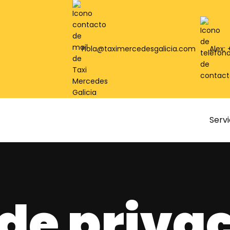
hola@taximercedesgalicia.com
Alex:
Servi
 de priva