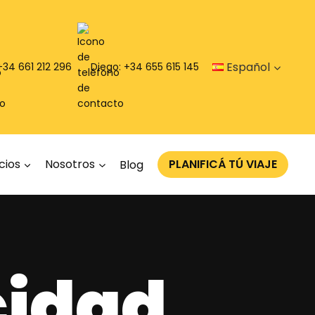
Español
 +34 661 212 296
Diego: +34 655 615 145
cios
Nosotros
Blog
PLANIFICÁ TÚ VIAJE
cidad